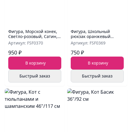
Фигура, Морской конек,
Фигура, Школьный
Светло-розовый, Сатин,
рюкзак оранжевый
42''/107 см
28"/71 см
Артикул: FSF0370
Артикул: FSF0369
950 ₽
750 ₽
В корзину
В корзину
Быстрый заказ
Быстрый заказ