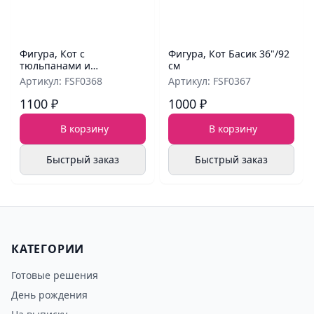
Фигура, Кот с
Фигура, Кот Басик 36"/92
тюльпанами и
см
шампанским 46"/117 см
Артикул: FSF0368
Артикул: FSF0367
1100 ₽
1000 ₽
В корзину
В корзину
Быстрый заказ
Быстрый заказ
КАТЕГОРИИ
Готовые решения
День рождения