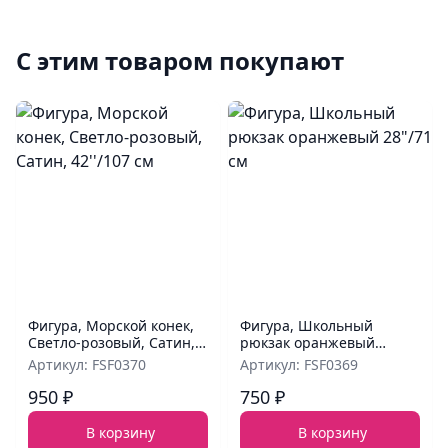
С этим товаром покупают
Фигура, Морской конек,
Фигура, Школьный
Светло-розовый, Сатин,
рюкзак оранжевый
42''/107 см
28"/71 см
Артикул: FSF0370
Артикул: FSF0369
950 ₽
750 ₽
В корзину
В корзину