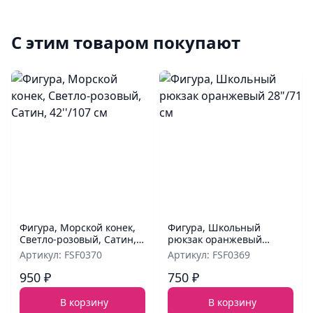
С этим товаром покупают
Фигура, Морской конек,
Фигура, Школьный
Светло-розовый, Сатин,
рюкзак оранжевый
42''/107 см
28"/71 см
Артикул: FSF0370
Артикул: FSF0369
950 ₽
750 ₽
В корзину
В корзину