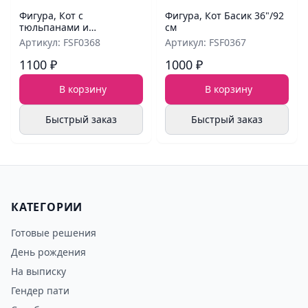
Фигура, Кот с
Фигура, Кот Басик 36"/92
тюльпанами и
см
шампанским 46"/117 см
Артикул: FSF0368
Артикул: FSF0367
1100 ₽
1000 ₽
В корзину
В корзину
Быстрый заказ
Быстрый заказ
КАТЕГОРИИ
Готовые решения
День рождения
На выписку
Гендер пати