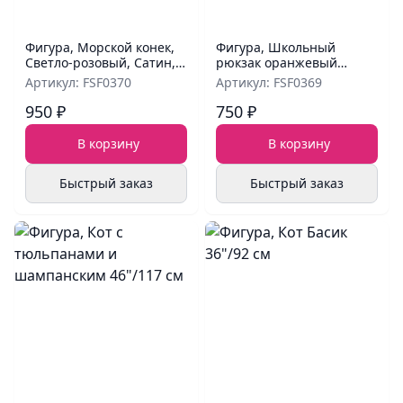
Фигура, Морской конек,
Фигура, Школьный
Светло-розовый, Сатин,
рюкзак оранжевый
42''/107 см
28"/71 см
Артикул: FSF0370
Артикул: FSF0369
950 ₽
750 ₽
В корзину
В корзину
Быстрый заказ
Быстрый заказ