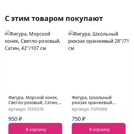
С этим товаром покупают
Фигура, Морской конек,
Фигура, Школьный
Светло-розовый, Сатин,
рюкзак оранжевый
42''/107 см
28"/71 см
Артикул: FSF0370
Артикул: FSF0369
950 ₽
750 ₽
В корзину
В корзину