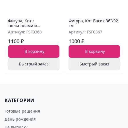
Фигура, Кот с
Фигура, Кот Басик 36"/92
тюльпанами и
см
шампанским 46"/117 см
Артикул: FSF0368
Артикул: FSF0367
1100 ₽
1000 ₽
В корзину
В корзину
Быстрый заказ
Быстрый заказ
КАТЕГОРИИ
Готовые решения
День рождения
На выписку