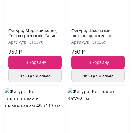
Фигура, Морской конек,
Фигура, Школьный
Светло-розовый, Сатин,
рюкзак оранжевый
42''/107 см
28"/71 см
Артикул: FSF0370
Артикул: FSF0369
950 ₽
750 ₽
В корзину
В корзину
Быстрый заказ
Быстрый заказ