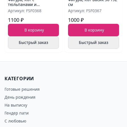
тюльпанами и
см
шампанским 46"/117 см
Артикул: FSF0368
Артикул: FSF0367
1100 ₽
1000 ₽
В корзину
В корзину
Быстрый заказ
Быстрый заказ
КАТЕГОРИИ
Готовые решения
День рождения
На выписку
Гендер пати
С любовью