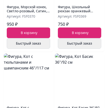
Фигура, Морской конек,
Фигура, Школьный
Светло-розовый, Сатин,
рюкзак оранжевый
42''/107 см
28"/71 см
Артикул: FSF0370
Артикул: FSF0369
950 ₽
750 ₽
В корзину
В корзину
Быстрый заказ
Быстрый заказ
Фигура, Кот с
Фигура, Кот Басик 36"/92