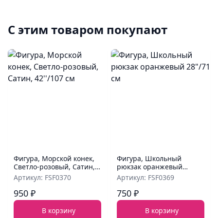
С этим товаром покупают
Фигура, Морской конек,
Фигура, Школьный
Светло-розовый, Сатин,
рюкзак оранжевый
42''/107 см
28"/71 см
Артикул: FSF0370
Артикул: FSF0369
950 ₽
750 ₽
В корзину
В корзину