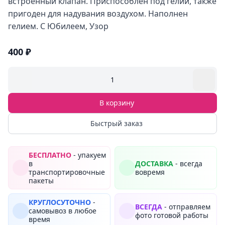
встроенный клапан. Приспособлен под гелий, также
пригоден для надувания воздухом. Наполнен
гелием. С Юбилеем, Узор
400 ₽
1
В корзину
Быстрый заказ
БЕСПЛАТНО
- упакуем
в
ДОСТАВКА
- всегда
транспортировочные
вовремя
пакеты
КРУГЛОСУТОЧНО
-
ВСЕГДА
- отправляем
самовывоз в любое
фото готовой работы
время