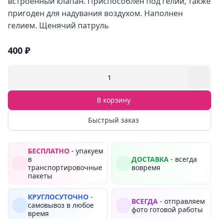
встроенный клапан. Приспособлен под гелий, также
пригоден для надувания воздухом. Наполнен
гелием. Щенячий патруль
400 ₽
1
В корзину
Быстрый заказ
БЕСПЛАТНО
- упакуем
в
ДОСТАВКА
- всегда
транспортировочные
вовремя
пакеты
КРУГЛОСУТОЧНО
-
ВСЕГДА
- отправляем
самовывоз в любое
фото готовой работы
время