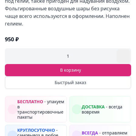
под гелий, также пригоден для надувания воздухом.
Фольгированные воздушные шары без рисунка
чаще всего используются в оформлении. Наполнен
гелием.
950 ₽
1
В корзину
Быстрый заказ
БЕСПЛАТНО
- упакуем
в
ДОСТАВКА
- всегда
транспортировочные
вовремя
пакеты
КРУГЛОСУТОЧНО
-
ВСЕГДА
- отправляем
самовывоз в любое