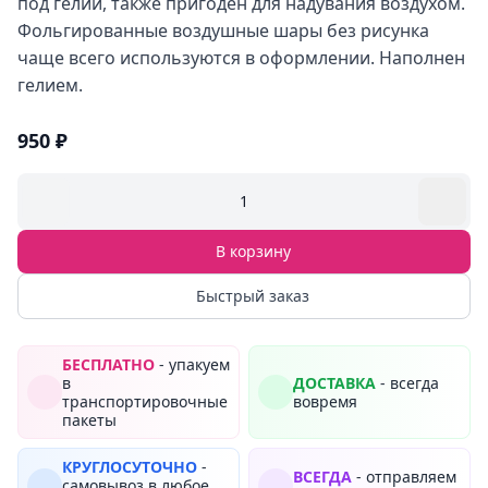
под гелий, также пригоден для надувания воздухом.
Фольгированные воздушные шары без рисунка
чаще всего используются в оформлении. Наполнен
гелием.
950 ₽
1
В корзину
Быстрый заказ
БЕСПЛАТНО
- упакуем
в
ДОСТАВКА
- всегда
транспортировочные
вовремя
пакеты
КРУГЛОСУТОЧНО
-
ВСЕГДА
- отправляем
самовывоз в любое