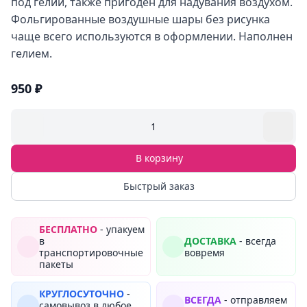
под гелий, также пригоден для надувания воздухом.
Фольгированные воздушные шары без рисунка
чаще всего используются в оформлении. Наполнен
гелием.
950 ₽
1
В корзину
Быстрый заказ
БЕСПЛАТНО
- упакуем
в
ДОСТАВКА
- всегда
транспортировочные
вовремя
пакеты
КРУГЛОСУТОЧНО
-
ВСЕГДА
- отправляем
самовывоз в любое