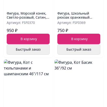
Фигура, Морской конек,
Фигура, Школьный
Светло-розовый, Сатин,
рюкзак оранжевый
42''/107 см
28"/71 см
Артикул: FSF0370
Артикул: FSF0369
950 ₽
750 ₽
В корзину
В корзину
Быстрый заказ
Быстрый заказ