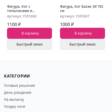
Фигура, Кот с
Фигура, Кот Басик 36"/92
тюльпанами и
см
шампанским 46"/117 см
Артикул: FSF0368
Артикул: FSF0367
1100 ₽
1000 ₽
В корзину
В корзину
Быстрый заказ
Быстрый заказ
КАТЕГОРИИ
Готовые решения
День рождения
На выписку
Гендер пати