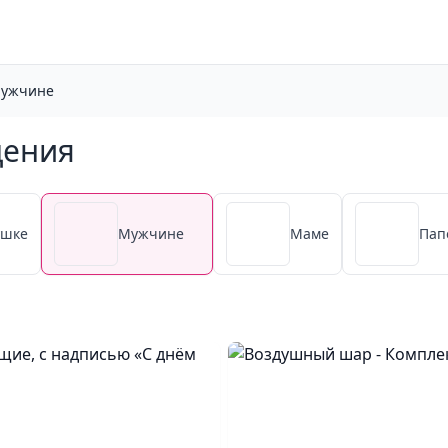
ужчине
дения
ушке
Мужчине
Маме
Пап